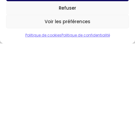
DANSE CLASSIQUE
Refuser
LE PILATES
CARDIO FITNESS
Voir les préférences
YOGA
Politique de cookies
Politique de confidentialité
RELAXATION & BAIN SONORE
STRETCHING & BAIN SONORE
CONTACT
association.corps.ame@gmail.com
07 64 50 42 86
Place de la Mairie, 72560 Changé